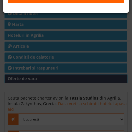
Charter avion
B2B
Detalii hotel
Harta
+40 376 444 888
Hoteluri in Agrilia
LEI
EURO
Articole
Conditii de calatorie
Intrebari si raspunsuri
Oferte de vara
Cauta pachete charter avion la
Tassia Studios
din Agrilia,
Insula Zakynthos, Grecia.
Daca vrei sa schimbi hotelul apasa
aici.