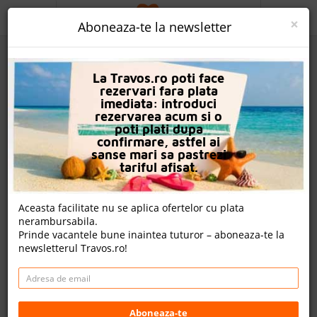
ACASA
×
Aboneaza-te la newsletter
PROMO
La Travos.ro poti face
CAUTA REZERVARE
rezervari fara plata
imediata: introduci
OFERTA PERSONALIZATA
rezervarea acum si o
poti plati dupa
DESPRE NOI
confirmare, astfel ai
sanse mari sa pastrezi
Classic Apartments
LOGIN
tariful afisat.
CAZARE
nota Travos: 6.0
Aceasta facilitate nu se aplica ofertelor cu plata
nerambursabila.
CHARTER AVION
Anissaras, Creta, Grecia
Prinde vacantele bune inaintea tuturor – aboneaza-te la
Anissaras, Hersonissos, 71500, Grecia
newsletterul Travos.ro!
CAZARE + AUTOCAR
Distanta fata de plaja: 850m
CONTACT
Cazare
Charter avion
LANGUAGE
Aboneaza-te