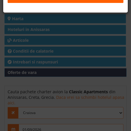
Detalii hotel
B2B
Harta
+40 376 444 888
Hoteluri in Anissaras
Articole
LEI
EURO
Conditii de calatorie
Intrebari si raspunsuri
Oferte de vara
Cauta pachete charter avion la
Classic Apartments
din
Anissaras, Creta, Grecia.
Daca vrei sa schimbi hotelul apasa
aici.