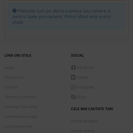
Rezerva
Preturile sunt pe oferta (camera sau camere si
Apartment 3 pax 1 bedroom
pentru toate persoanele). Pretul afisat este pretul
platit.
Fara masa
Conditii de plata
Detalii transport
LINK-URI UTILE
SOCIAL
Acasa
Facebook
Marti, 8 Septembrie 2026
7 nopti
cazare de
Despre noi
Twitter
1,233.00 €
Contact
Instagram
Rezerva
Termeni si conditii
Skype
Two bedroom apartment 4 pax
Intrebari frecvente
Fara masa
CELE MAI CAUTATE TARI
Cum functioneaza
Vizitati Bulgaria
Cauta rezervare
Conditii de plata
Vizitati Grecia