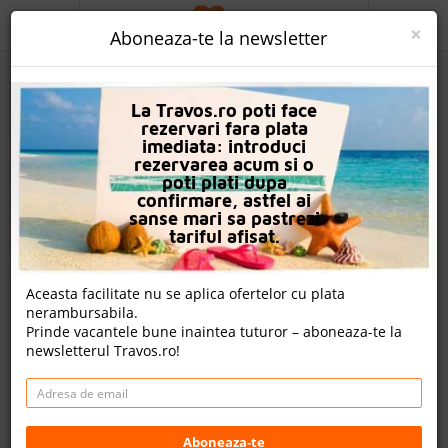
ACASA
×
Aboneaza-te la newsletter
PROMO
La Travos.ro poti face
CAUTA REZERVARE
rezervari fara plata
imediata: introduci
OFERTA PERSONALIZATA
rezervarea acum si o
poti plati dupa
DESPRE NOI
confirmare, astfel ai
sanse mari sa pastrezi
Panorama Seaview Studios & Apartments
LOGIN
tariful afisat.
CAZARE
Nota
Aceasta facilitate nu se aplica ofertelor cu plata
7.6
8.0
8.0
6.8
nerambursabila.
CHARTER AVION
158
o
53
Prinde vacantele bune inaintea tuturor – aboneaza-te la
evaluari
evaluare
evaluari
newsletterul Travos.ro!
CAZARE + AUTOCAR
Anissaras, Creta, Grecia
Aristofanous & Souliou Corner, Anissaras, Hersonissos,
CONTACT
70014, Grecia
Distanta fata de plaja: 1000m
LANGUAGE
Aboneaza-te