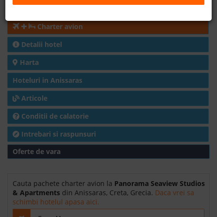
Cazare
B2B
Charter avion
+40 376 444 888
Detalii hotel
Harta
LEI
EURO
Hoteluri in Anissaras
Articole
Conditii de calatorie
Intrebari si raspunsuri
Oferte de vara
Cauta pachete charter avion la
Panorama Seaview Studios
& Apartments
din Anissaras, Creta, Grecia.
Daca vrei sa
schimbi hotelul apasa aici.