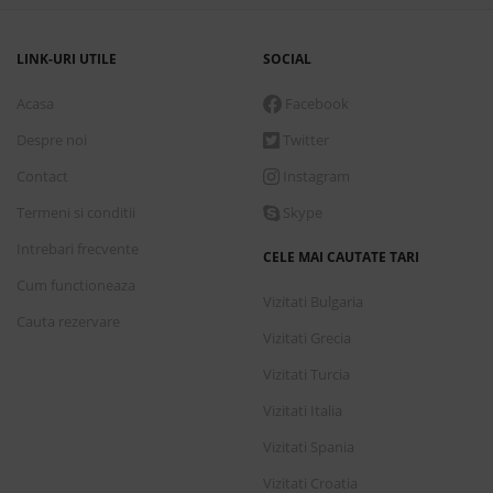
Conditii de plata
Detalii transport
LINK-URI UTILE
SOCIAL
Acasa
Facebook
Marti, 1 Septembrie 2026
7 nopti
cazare de
Despre noi
Twitter
1,459.00 €
Contact
Instagram
Rezerva
Termeni si conditii
Skype
Studio cu terasa
Intrebari frecvente
Fara Masa
CELE MAI CAUTATE TARI
Cum functioneaza
Vizitati Bulgaria
Cauta rezervare
Conditii de plata
Vizitati Grecia
Detalii transport
Vizitati Turcia
Vizitati Italia
Marti, 1 Septembrie 2026
7 nopti
cazare de
Vizitati Spania
1,620.00 €
Vizitati Croatia