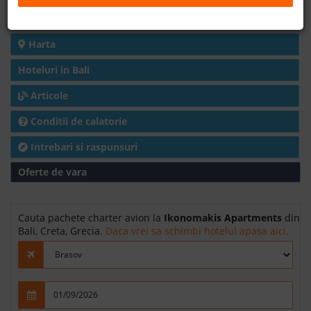
Detalii hotel
B2B
Harta
+40 376 444 888
Hoteluri in Bali
Articole
LEI
EURO
Conditii de calatorie
Intrebari si raspunsuri
Oferte de vara
Cauta pachete charter avion la
Ikonomakis Apartments
din
Bali, Creta, Grecia.
Daca vrei sa schimbi hotelul apasa aici.