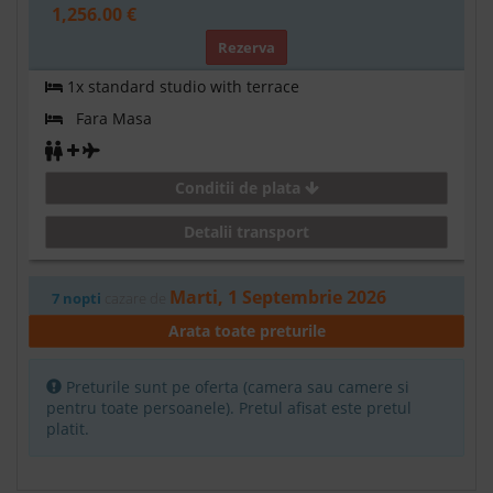
1,256.00 €
Rezerva
1x standard studio with terrace
Fara Masa
Conditii de plata
Detalii transport
Marti, 1 Septembrie 2026
7 nopti
cazare de
1,427.00 €
Arata toate preturile
Rezerva
Preturile sunt pe oferta (camera sau camere si
1x standard studio sea view
pentru toate persoanele). Pretul afisat este pretul
platit.
Fara Masa