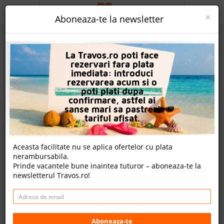
ACASA
×
Aboneaza-te la newsletter
PROMO
La Travos.ro poti face
CAUTA REZERVARE
rezervari fara plata
imediata: introduci
OFERTA PERSONALIZATA
rezervarea acum si o
poti plati dupa
DESPRE NOI
confirmare, astfel ai
sanse mari sa pastrezi
Ikonomakis Apartments
LOGIN
tariful afisat.
CAZARE
Un review , nota Travos: 10
Aceasta facilitate nu se aplica ofertelor cu plata
nerambursabila.
CHARTER AVION
Bali, Creta, Grecia
Prinde vacantele bune inaintea tuturor – aboneaza-te la
Bali, Balíon, 74054, Greece
newsletterul Travos.ro!
CAZARE + AUTOCAR
Distanta fata de plaja: 60m
CONTACT
Cazare
Charter avion
LANGUAGE
Aboneaza-te