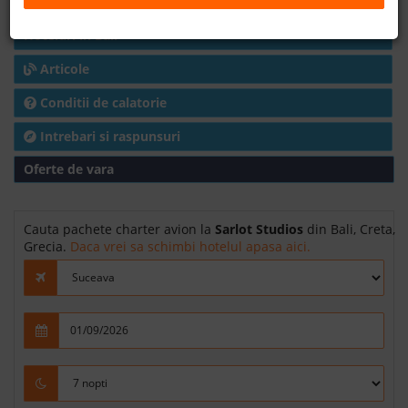
Harta
B2B
Hoteluri in Bali
Articole
+40 376 444 888
Conditii de calatorie
LEI
EURO
Intrebari si raspunsuri
Oferte de vara
Cauta pachete charter avion la
Sarlot Studios
din Bali, Creta,
Grecia.
Daca vrei sa schimbi hotelul apasa aici.