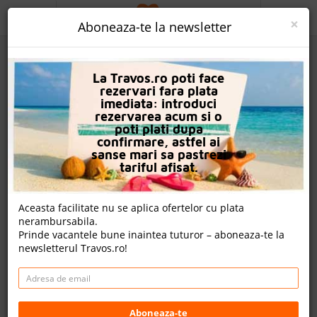
ACASA
×
Aboneaza-te la newsletter
PROMO
La Travos.ro poti face
CAUTA REZERVARE
rezervari fara plata
imediata: introduci
OFERTA PERSONALIZATA
rezervarea acum si o
poti plati dupa
DESPRE NOI
confirmare, astfel ai
sanse mari sa pastrezi
Sarlot Studios
LOGIN
tariful afisat.
CAZARE
Bali, Creta, Grecia
Aceasta facilitate nu se aplica ofertelor cu plata
Distanta fata de plaja: 100m
nerambursabila.
CHARTER AVION
Prinde vacantele bune inaintea tuturor – aboneaza-te la
Cazare
newsletterul Travos.ro!
CAZARE + AUTOCAR
Charter avion
CONTACT
Detalii hotel
LANGUAGE
Aboneaza-te