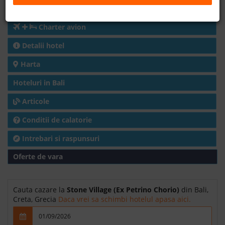
Cazare
B2B
Charter avion
Detalii hotel
+40 376 444 888
Harta
LEI
EURO
Hoteluri in Bali
Articole
Conditii de calatorie
Intrebari si raspunsuri
Oferte de vara
Cauta cazare la
Stone Village (Ex Petrino Chorio)
din Bali,
Creta, Grecia
Daca vrei sa schimbi hotelul apasa aici.