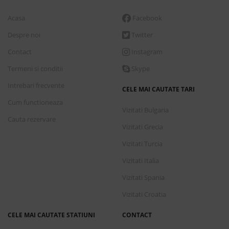
1,318.00 €
Acasa
Facebook
Rezerva
Despre noi
Twitter
Maizonette style
Contact
Instagram
Demipensiune
Termeni si conditii
Skype
Intrebari frecvente
CELE MAI CAUTATE TARI
Conditii de plata
Cum functioneaza
Vizitati Bulgaria
Cauta rezervare
7 nopti
cazare incepand de
Marti, 1 Septembrie 2026
Vizitati Grecia
1,332.00 €
Vizitati Turcia
Rezerva
Vizitati Italia
Apartemnt 2 bedrooms
Vizitati Spania
Demipensiune
Vizitati Croatia
CELE MAI CAUTATE STATIUNI
CONTACT
Conditii de plata