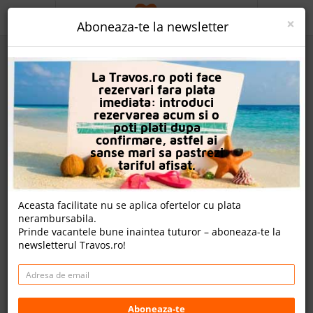
ACASA
×
Aboneaza-te la newsletter
PROMO
La Travos.ro poti face
CAUTA REZERVARE
rezervari fara plata
imediata: introduci
OFERTA PERSONALIZATA
rezervarea acum si o
poti plati dupa
DESPRE NOI
confirmare, astfel ai
sanse mari sa pastrezi
Stone Village (Ex Petrino Chorio)
LOGIN
tariful afisat.
CAZARE
Aceasta facilitate nu se aplica ofertelor cu plata
nota Travos: 8.8
nerambursabila.
CHARTER AVION
Prinde vacantele bune inaintea tuturor – aboneaza-te la
Bali, Creta, Grecia
newsletterul Travos.ro!
CAZARE + AUTOCAR
Distanta fata de plaja: 910m
Cazare
- 1,216.00 EUR
CONTACT
Rezerva acum
LANGUAGE
Aboneaza-te