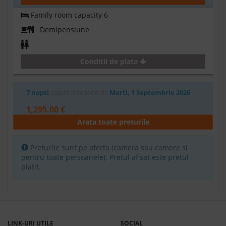
Family room capacity 6
Demipensiune
Conditii de plata
7 nopti
cazare incepand de
Marti, 1 Septembrie 2026
1,295.00 €
Arata toate preturile
Rezerva
Apartament cu 2 dormitoare
Preturile sunt pe oferta (camera sau camere si
pentru toate persoanele). Pretul afisat este pretul
Demipensiune
platit.
Conditii de plata
7 nopti
cazare incepand de
Marti, 1 Septembrie 2026
LINK-URI UTILE
SOCIAL