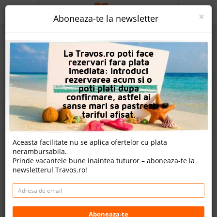
ACASA
×
Aboneaza-te la newsletter
PROMO
La Travos.ro poti face
CAUTA REZERVARE
rezervari fara plata
imediata: introduci
OFERTA PERSONALIZATA
rezervarea acum si o
poti plati dupa
DESPRE NOI
confirmare, astfel ai
sanse mari sa pastrezi
Orion Hotel
LOGIN
tariful afisat.
CAZARE
Nota
Aceasta facilitate nu se aplica ofertelor cu plata
8.6
8.6
8.0
8.4
nerambursabila.
CHARTER AVION
631
253
662
Prinde vacantele bune inaintea tuturor – aboneaza-te la
evaluari
evaluari
evaluari
newsletterul Travos.ro!
CAZARE + AUTOCAR
nota Travos: 8.4
CONTACT
Faliraki, Insula Rodos, Grecia
LANGUAGE
Distanta fata de plaja: 370m
Aboneaza-te