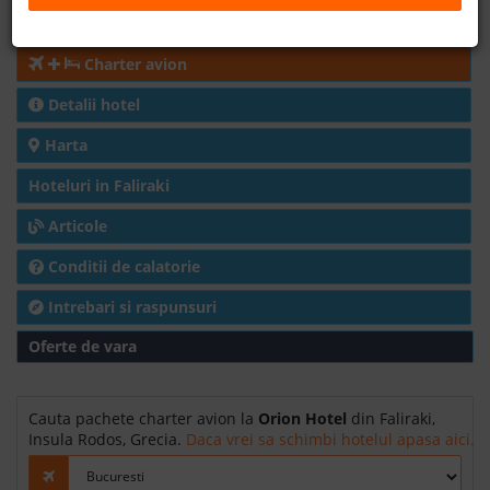
Cazare
B2B
Charter avion
+40 376 444 888
Detalii hotel
Harta
LEI
EURO
Hoteluri in Faliraki
Articole
Conditii de calatorie
Intrebari si raspunsuri
Oferte de vara
Cauta pachete charter avion la
Orion Hotel
din Faliraki,
Insula Rodos, Grecia.
Daca vrei sa schimbi hotelul apasa aici.