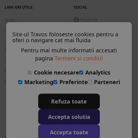
LINK-URI UTILE
SOCIAL
Acasa
Facebook
Despre noi
Twitter
Site-ul Travos foloseste cookies pentru a
oferi o navigare cat mai fluida
Contact
Instagram
Pentru mai multe informatii accesati
Termeni si conditii
Skype
pagina
Termeni si conditii
Intrebari frecvente
CELE MAI CAUTATE TARI
Cum functioneaza
Cookie necesare
Analytics
Vizitati Bulgaria
Cauta rezervare
Marketing
Preferinte
Parteneri
Vizitati Grecia
Vizitati Turcia
Refuza toate
Vizitati Italia
Accepta solutia
Vizitati Spania
Vizitati Croatia
Accepta toate