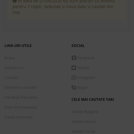
In data de 01/09/2026 nu sunt plecari cu avionul
pentru 7 nopti. Selectati o noua data si cautati din
nou
LINK-URI UTILE
SOCIAL
Acasa
Facebook
Despre noi
Twitter
Contact
Instagram
Termeni si conditii
Skype
Intrebari frecvente
CELE MAI CAUTATE TARI
Cum functioneaza
Vizitati Bulgaria
Cauta rezervare
Vizitati Grecia
Vizitati Turcia