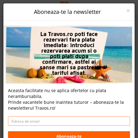
ACASA
×
Aboneaza-te la newsletter
PROMO
La Travos.ro poti face
CAUTA REZERVARE
rezervari fara plata
imediata: introduci
OFERTA PERSONALIZATA
rezervarea acum si o
poti plati dupa
DESPRE NOI
confirmare, astfel ai
sanse mari sa pastrezi
Hotel Friday
LOGIN
tariful afisat.
CAZARE
Nota
Aceasta facilitate nu se aplica ofertelor cu plata
8.4
8.1
0.0
8.2
nerambursabila.
CHARTER AVION
29
103
nu
Prinde vacantele bune inaintea tuturor – aboneaza-te la
evaluari
evaluari
avem
newsletterul Travos.ro!
evaluari
CAZARE + AUTOCAR
nota Travos: 8.1
CONTACT
Hersonissos, Creta, Grecia
LANGUAGE
Aboneaza-te