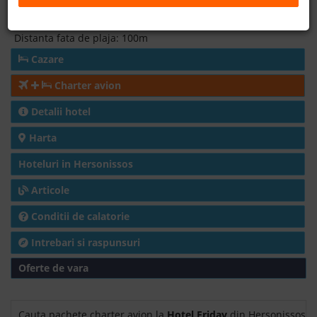
Theotokopoulou 14, Limenas Hersonissou (Centru),
Hersonissos, 70014, Grecia
B2B
Distanta fata de plaja: 100m
Cazare
+40 376 444 888
Charter avion
LEI
EURO
Detalii hotel
Harta
Hoteluri in Hersonissos
Articole
Conditii de calatorie
Intrebari si raspunsuri
Oferte de vara
Cauta pachete charter avion la
Hotel Friday
din Hersonissos,