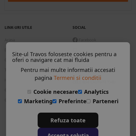
LINK-URI UTILE
SOCIAL
Acasa
Facebook
Despre noi
Twitter
Site-ul Travos foloseste cookies pentru a
oferi o navigare cat mai fluida
Contact
Instagram
Pentru mai multe informatii accesati
Termeni si conditii
Skype
pagina
Termeni si conditii
Intrebari frecvente
CELE MAI CAUTATE TARI
Cum functioneaza
Cookie necesare
Analytics
Vizitati Bulgaria
Cauta rezervare
Marketing
Preferinte
Parteneri
Vizitati Grecia
Vizitati Turcia
Refuza toate
Vizitati Italia
Accepta solutia
Vizitati Spania