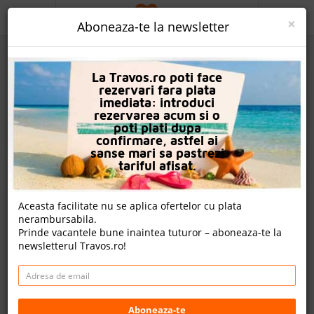
ACASA
×
Aboneaza-te la newsletter
PROMO
La Travos.ro poti face
CAUTA REZERVARE
rezervari fara plata
imediata: introduci
OFERTA PERSONALIZATA
rezervarea acum si o
poti plati dupa
DESPRE NOI
confirmare, astfel ai
sanse mari sa pastrezi
Hotel Glaros Beach
LOGIN
tariful afisat.
CAZARE
Nota
Aceasta facilitate nu se aplica ofertelor cu plata
8.6
8.5
8.0
8.4
nerambursabila.
CHARTER AVION
844
269
572
Prinde vacantele bune inaintea tuturor – aboneaza-te la
evaluari
evaluari
evaluari
newsletterul Travos.ro!
CAZARE + AUTOCAR
Un review , nota Travos: 8.3
CONTACT
Hersonissos, Creta, Grecia
LANGUAGE
Bouboulinas 5, Limenas Hersonissou (Centru),
Aboneaza-te