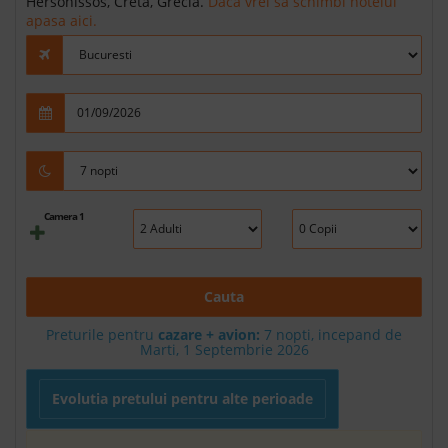
Hersonissos, Creta, Grecia.
Daca vrei sa schimbi hotelul
apasa aici.
Camera 1
Cauta
Preturile pentru
cazare + avion:
7
nopti, incepand de
Marti, 1 Septembrie 2026
Evolutia pretului pentru alte perioade