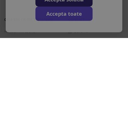
Vizitati Croatia
Accepta toate
CELE MAI CAUTATE STATIUNI
CONTACT
Hoteluri in Albena
L-S: 9-18
Hoteluri in Bansko
+40 376 444 888
Hoteluri in Nisipurile de Aur
office@travos.ro
Hoteluri in Atena
Abonare newsletter
Hoteluri in Antalya
Hoteluri in Barcelona
Destinatii in toata lumea
Licenta de turism
Polita de asigurare
Brevet de turism
Politia de
|
|
|
frontiera
ANPC
Inrolare card 3D Secure
Autoritatea Nationala
|
|
|
pentru turism
Drepturi principale in temeiul Ordonantei Guvernului nr. 2/2018
privind pachetele de servicii de calatorie si serviciile de calatorie
asociate