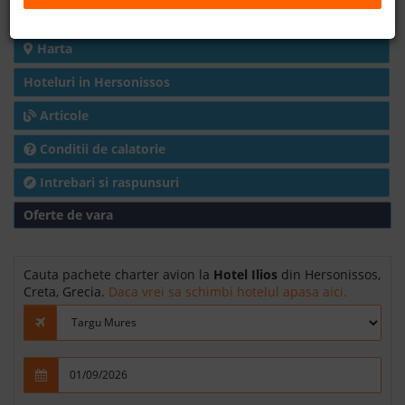
Detalii hotel
B2B
Harta
Hoteluri in Hersonissos
+40 376 444 888
Articole
LEI
EURO
Conditii de calatorie
Intrebari si raspunsuri
Oferte de vara
Cauta pachete charter avion la
Hotel Ilios
din Hersonissos,
Creta, Grecia.
Daca vrei sa schimbi hotelul apasa aici.