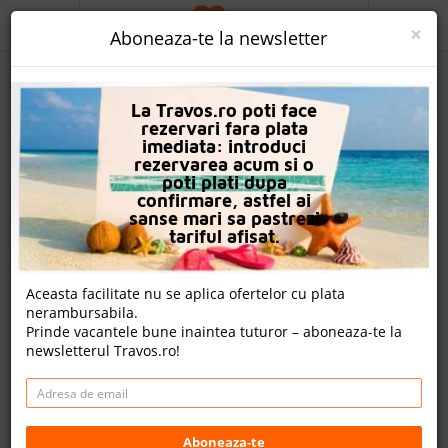
ACASA
×
Aboneaza-te la newsletter
PROMO
La Travos.ro poti face
CAUTA REZERVARE
rezervari fara plata
imediata: introduci
OFERTA PERSONALIZATA
rezervarea acum si o
poti plati dupa
DESPRE NOI
confirmare, astfel ai
sanse mari sa pastrezi
Hotel Ilios
LOGIN
tariful afisat.
CAZARE
Aceasta facilitate nu se aplica ofertelor cu plata
nota Travos: 8.7
nerambursabila.
CHARTER AVION
Prinde vacantele bune inaintea tuturor – aboneaza-te la
Hersonissos, Creta, Grecia
newsletterul Travos.ro!
CAZARE + AUTOCAR
Distanta fata de plaja: 160m
Cazare
CONTACT
Charter avion
LANGUAGE
Aboneaza-te