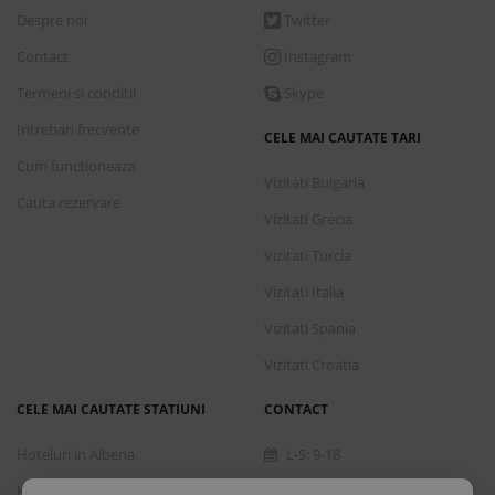
Despre noi
Twitter
Contact
Instagram
Termeni si conditii
Skype
Intrebari frecvente
CELE MAI CAUTATE TARI
Cum functioneaza
Vizitati Bulgaria
Cauta rezervare
Vizitati Grecia
Vizitati Turcia
Vizitati Italia
Vizitati Spania
Vizitati Croatia
CELE MAI CAUTATE STATIUNI
CONTACT
Hoteluri in Albena
L-S: 9-18
Hoteluri in Bansko
+40 376 444 888