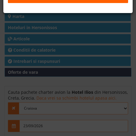
Detalii hotel
B2B
Harta
Hoteluri in Hersonissos
+40 376 444 888
Articole
LEI
EURO
Conditii de calatorie
Intrebari si raspunsuri
Oferte de vara
Cauta pachete charter avion la
Hotel Ilios
din Hersonissos,
Creta, Grecia.
Daca vrei sa schimbi hotelul apasa aici.