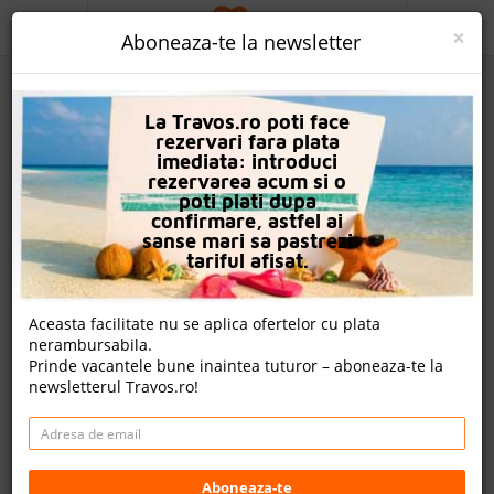
ACASA
×
Aboneaza-te la newsletter
PROMO
La Travos.ro poti face
CAUTA REZERVARE
rezervari fara plata
imediata: introduci
OFERTA PERSONALIZATA
rezervarea acum si o
poti plati dupa
DESPRE NOI
confirmare, astfel ai
sanse mari sa pastrezi
Hotel Ilios
LOGIN
tariful afisat.
CAZARE
Aceasta facilitate nu se aplica ofertelor cu plata
nota Travos: 8.7
nerambursabila.
CHARTER AVION
Prinde vacantele bune inaintea tuturor – aboneaza-te la
Hersonissos, Creta, Grecia
newsletterul Travos.ro!
CAZARE + AUTOCAR
Distanta fata de plaja: 160m
Cazare
CONTACT
Charter avion
LANGUAGE
Aboneaza-te