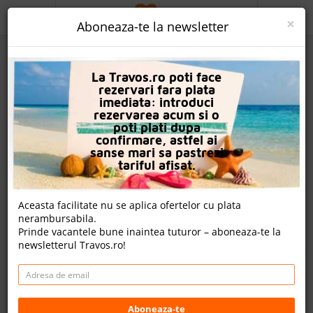
ACASA
×
Aboneaza-te la newsletter
PROMO
La Travos.ro poti face
CAUTA REZERVARE
rezervari fara plata
imediata: introduci
OFERTA PERSONALIZATA
rezervarea acum si o
poti plati dupa
DESPRE NOI
confirmare, astfel ai
sanse mari sa pastrezi
Rk Beach Hotel
LOGIN
tariful afisat.
CAZARE
Nota
Aceasta facilitate nu se aplica ofertelor cu plata
8.0
8.6
0.0
8.0
nerambursabila.
CHARTER AVION
144
338
nu
Prinde vacantele bune inaintea tuturor – aboneaza-te la
evaluari
evaluari
avem
newsletterul Travos.ro!
evaluari
CAZARE + AUTOCAR
nota Travos: 8.0
CONTACT
Kamari, Insula Santorini, Grecia
LANGUAGE
Aboneaza-te