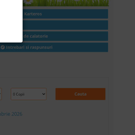
Hoteluri in Karteros
Articole
Conditii de calatorie
Intrebari si raspunsuri
Cauta
mbrie 2026