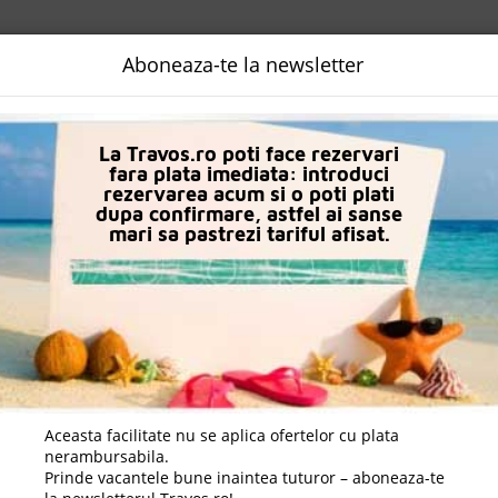
NALIZATA
DESTINATII
LOGIN
EURO
LANGUAGE
B2B
Aboneaza-te la newsletter
Karteros
Karteros Hotel
La Travos.ro poti face rezervari
fara plata imediata: introduci
rezervarea acum si o poti plati
dupa confirmare, astfel ai sanse
mari sa pastrezi tariful afisat.
Aceasta facilitate nu se aplica ofertelor cu plata
nerambursabila.
Prinde vacantele bune inaintea tuturor – aboneaza-te