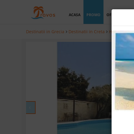
ACASA
PROMO
OFERTA PERSO
Destinatii in Grecia
Destinatii in Creta
Hoteluri in 