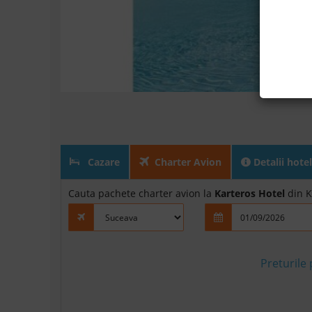
Cazare
Charter Avion
Detalii hotel
Cauta pachete charter avion la
Karteros Hotel
din K
Preturile