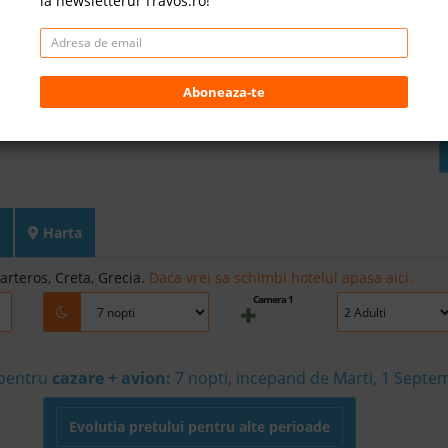
la newsletterul Travos.ro!
Aboneaza-te
Harta
arteros, Creta, Grecia.
Daca vrei sa schimbi hotelul apasa aici.
Camera 1
 pentru
cazare + avion:
7
nopti, incepand de Marti, 1 Septe
Evolutia pretului pentru alte perioade