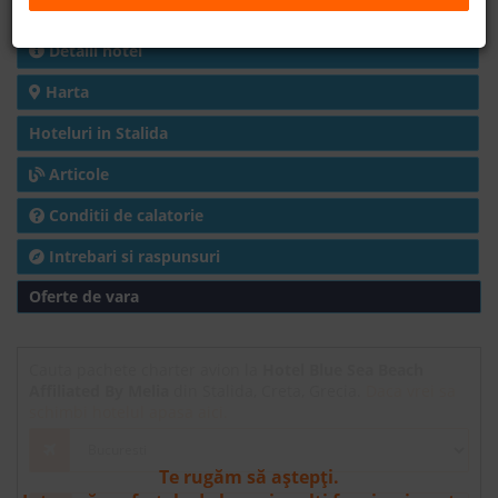
Charter avion
B2B
Detalii hotel
Harta
+40 376 444 888
Hoteluri in Stalida
LEI
EURO
Articole
Conditii de calatorie
Intrebari si raspunsuri
Oferte de vara
Cauta pachete charter avion la
Hotel Blue Sea Beach
Affiliated By Melia
din Stalida, Creta, Grecia.
Daca vrei sa
schimbi hotelul apasa aici.
Te rugăm să aștepți.