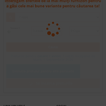
Interogăm ofertele de la mai mulți furnizori pentru
a găsi cele mai bune variante pentru căutarea ta!
Camera 1
Cauta
Preturile pentru
cazare + avion:
7
nopti, incepand de
Marti, 1 Septembrie 2026
Evolutia pretului pentru alte perioade
Se incarca preturile
.
.
.