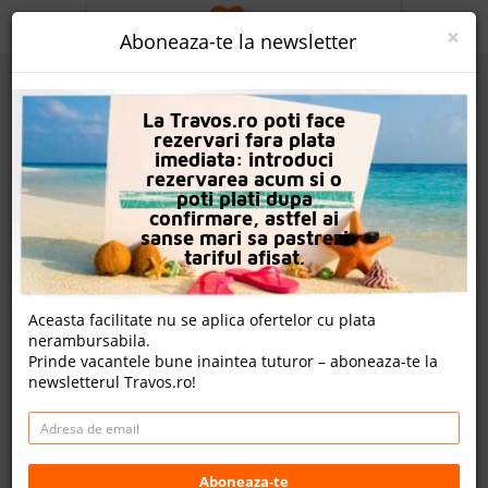
ACASA
×
Aboneaza-te la newsletter
PROMO
La Travos.ro poti face
CAUTA REZERVARE
rezervari fara plata
imediata: introduci
OFERTA PERSONALIZATA
rezervarea acum si o
poti plati dupa
DESPRE NOI
confirmare, astfel ai
sanse mari sa pastrezi
Hotel Blue Sea Beach Affiliated By Melia
LOGIN
tariful afisat.
CAZARE
Aceasta facilitate nu se aplica ofertelor cu plata
Un review , nota Travos: 9.3
nerambursabila.
CHARTER AVION
Prinde vacantele bune inaintea tuturor – aboneaza-te la
Stalida, Creta, Grecia
newsletterul Travos.ro!
CAZARE + AUTOCAR
Irinis Str, Stalida, 70007, Grecia
Distanta fata de plaja: 50m
CONTACT
Cazare
LANGUAGE
Aboneaza-te