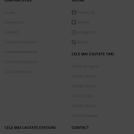
LINK-URI UTILE
SOCIAL
Acasa
Facebook
Despre noi
Twitter
Contact
Instagram
Termeni si conditii
Skype
Intrebari frecvente
CELE MAI CAUTATE TARI
Cum functioneaza
Vizitati Bulgaria
Cauta rezervare
Vizitati Grecia
Vizitati Turcia
Vizitati Italia
Vizitati Spania
Vizitati Croatia
CELE MAI CAUTATE STATIUNI
CONTACT