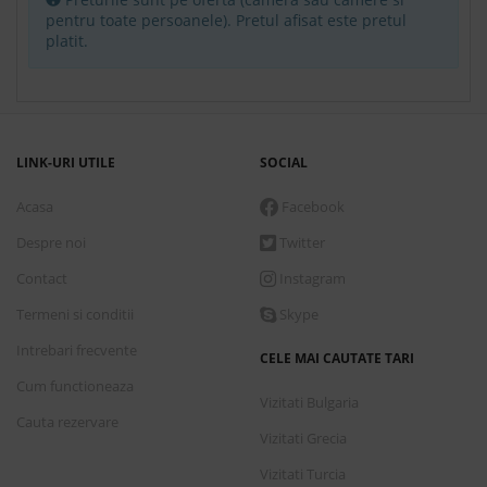
Premium two-bedroom villa with private pool & sea
pentru toate persoanele). Pretul afisat este pretul
view (Nerambursabil)
platit.
Mic dejun
Conditii de plata
LINK-URI UTILE
SOCIAL
7 nopti
cazare incepand de
Miercuri, 23 Septembrie 2026
Acasa
Facebook
2,795.00 €
Despre noi
Twitter
Rezerva
Contact
Instagram
Premium two-bedroom villa with private pool & sea
Termeni si conditii
Skype
view
Intrebari frecvente
CELE MAI CAUTATE TARI
Fara Masa
Cum functioneaza
Vizitati Bulgaria
Cauta rezervare
Conditii de plata
Vizitati Grecia
Vizitati Turcia