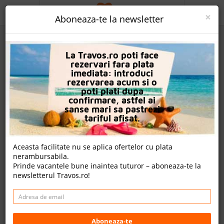
ACASA
×
Aboneaza-te la newsletter
PROMO
La Travos.ro poti face
CAUTA REZERVARE
rezervari fara plata
imediata: introduci
OFERTA PERSONALIZATA
rezervarea acum si o
poti plati dupa
DESPRE NOI
confirmare, astfel ai
sanse mari sa pastrezi
St John Resort Villas Suites & Spa
LOGIN
tariful afisat.
CAZARE
Nota
Aceasta facilitate nu se aplica ofertelor cu plata
9.2
9.0
9.0
8.5
nerambursabila.
CHARTER AVION
201
113
389
Prinde vacantele bune inaintea tuturor – aboneaza-te la
evaluari
evaluari
evaluari
newsletterul Travos.ro!
CAZARE + AUTOCAR
nota Travos: 8.5
CONTACT
Tsilivi, Insula Zakynthos, Grecia
LANGUAGE
Distanta fata de plaja: 1000m
Aboneaza-te