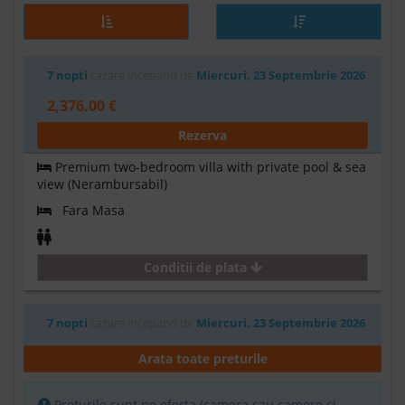
7 nopti
cazare incepand de
Miercuri, 23 Septembrie 2026
2,376.00 €
Rezerva
Premium two-bedroom villa with private pool & sea
view (Nerambursabil)
Fara Masa
Conditii de plata
7 nopti
cazare incepand de
Miercuri, 23 Septembrie 2026
2,643.00 €
Arata toate preturile
Rezerva
Preturile sunt pe oferta (camera sau camere si