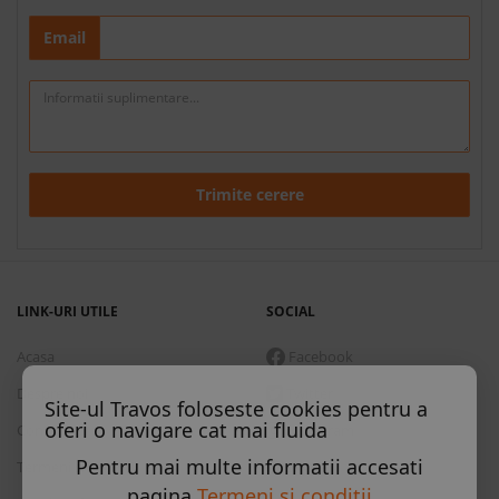
Email
Trimite cerere
LINK-URI UTILE
SOCIAL
Acasa
Facebook
Despre noi
Twitter
Site-ul Travos foloseste cookies pentru a
oferi o navigare cat mai fluida
Contact
Instagram
Pentru mai multe informatii accesati
Termeni si conditii
Skype
pagina
Termeni si conditii