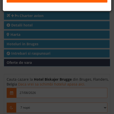
Cazare
B2B
Charter avion
+40 376 444 888
Detalii hotel
Harta
LEI
EURO
Hoteluri in Bruges
Intrebari si raspunsuri
Oferte de vara
Cauta cazare la
Hotel Biskajer Brugge
din Bruges, Flanders,
Belgia
Daca vrei sa schimbi hotelul apasa aici.