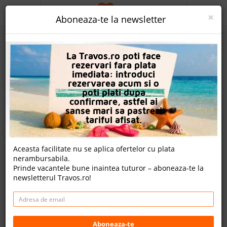
ACASA
×
Aboneaza-te la newsletter
PROMO
La Travos.ro poti face
CAUTA REZERVARE
rezervari fara plata
imediata: introduci
OFERTA PERSONALIZATA
rezervarea acum si o
poti plati dupa
DESPRE NOI
confirmare, astfel ai
sanse mari sa pastrezi
LOGIN
tariful afisat.
CAZARE
Aceasta facilitate nu se aplica ofertelor cu plata
nerambursabila.
CHARTER AVION
Prinde vacantele bune inaintea tuturor – aboneaza-te la
newsletterul Travos.ro!
CAZARE + AUTOCAR
Hotel Biskajer Brugge
CONTACT
LANGUAGE
Bruges, Flanders, Belgia
Aboneaza-te