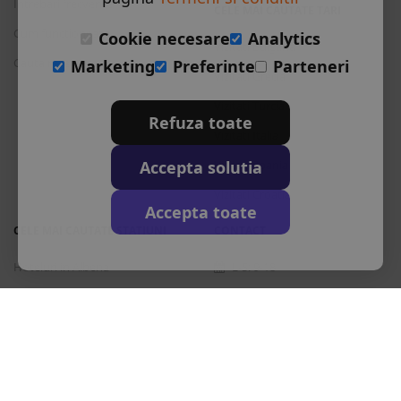
Intrebari frecvente
CELE MAI CAUTATE TARI
Cum functioneaza
Cookie necesare
Analytics
Vizitati Bulgaria
Cauta rezervare
Marketing
Preferinte
Parteneri
Vizitati Grecia
Vizitati Turcia
Refuza toate
Vizitati Italia
Accepta solutia
Vizitati Spania
Vizitati Croatia
Accepta toate
CELE MAI CAUTATE STATIUNI
CONTACT
Hoteluri in Albena
L-S: 9-18
Hoteluri in Bansko
+40 376 444 888
Hoteluri in Nisipurile de Aur
office@travos.ro
Hoteluri in Atena
Abonare newsletter
Hoteluri in Antalya