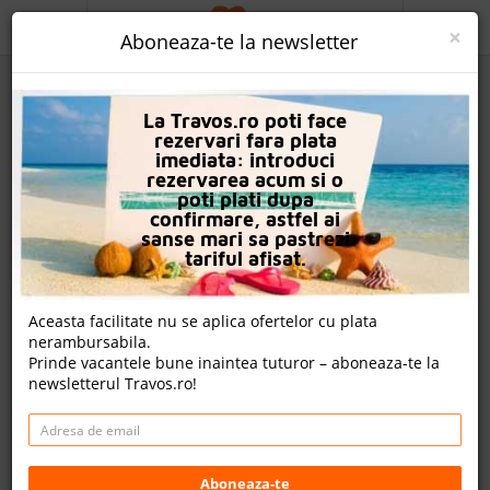
ACASA
×
Aboneaza-te la newsletter
PROMO
La Travos.ro poti face
CAUTA REZERVARE
rezervari fara plata
imediata: introduci
OFERTA PERSONALIZATA
rezervarea acum si o
poti plati dupa
DESPRE NOI
confirmare, astfel ai
sanse mari sa pastrezi
LOGIN
tariful afisat.
CAZARE
Aceasta facilitate nu se aplica ofertelor cu plata
nerambursabila.
CHARTER AVION
Prinde vacantele bune inaintea tuturor – aboneaza-te la
newsletterul Travos.ro!
CAZARE + AUTOCAR
Hotel Gheestelic Hof
CONTACT
LANGUAGE
Bruges, Flanders, Belgia
Aboneaza-te