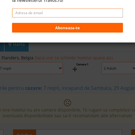
la newsletterul Travos.ro!
Aboneaza-te
Harta
 Flanders, Belgia
Daca vrei sa schimbi hotelul apasa aici.
Camera 1
rile pentru
cazare:
7 nopti, incepand de Sambata, 29 Augus
e tine hotelul nu are camere disponibile. Te rugam sa completezi 
eventuala disponibilitate sau sa-ti recomandam alte alternative!