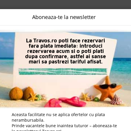
NALIZATA
DESTINATII
LOGIN
EURO
LANGUAGE
B2B
Aboneaza-te la newsletter
in Bruges
Hotel Le Bois De Bruges
La Travos.ro poti face rezervari
fara plata imediata: introduci
rezervarea acum si o poti plati
dupa confirmare, astfel ai sanse
mari sa pastrezi tariful afisat.
Aceasta facilitate nu se aplica ofertelor cu plata
nerambursabila.
Prinde vacantele bune inaintea tuturor – aboneaza-te