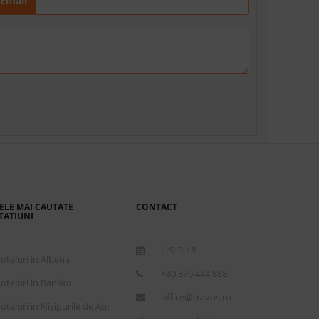
Email
ELE MAI CAUTATE
CONTACT
TATIUNI
L-S: 9-18
oteluri in Albena
+40 376 444 888
oteluri in Bansko
office@travos.ro
oteluri in Nisipurile de Aur