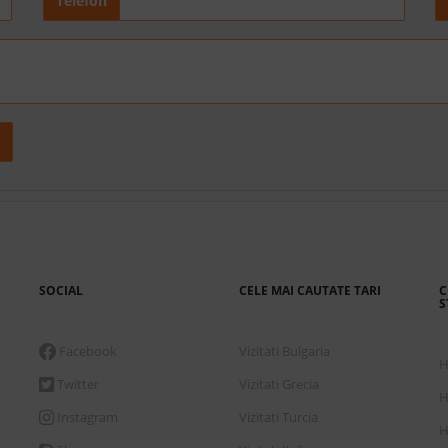
Telefon
SOCIAL
CELE MAI CAUTATE TARI
C
S
Facebook
Vizitati Bulgaria
H
Twitter
Vizitati Grecia
H
Instagram
Vizitati Turcia
H