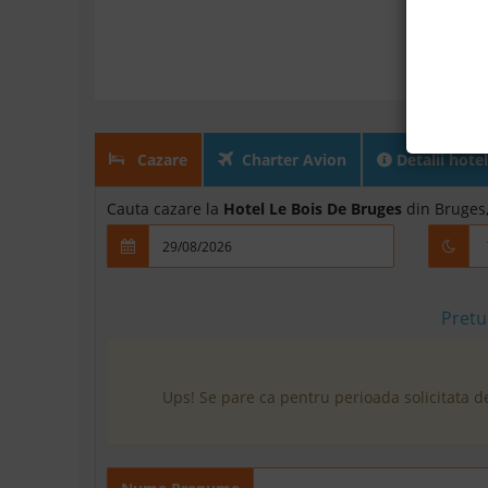
Cazare
Charter Avion
Detalii hotel
Cauta cazare la
Hotel Le Bois De Bruges
din Bruges,
Pretu
Ups! Se pare ca pentru perioada solicitata d