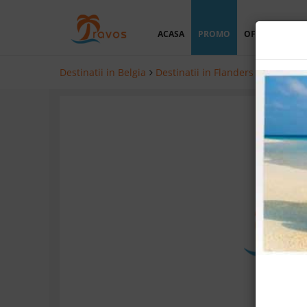
ACASA
PROMO
OFERTA PERSO
Destinatii in Belgia
Destinatii in Flanders
Hoteluri 