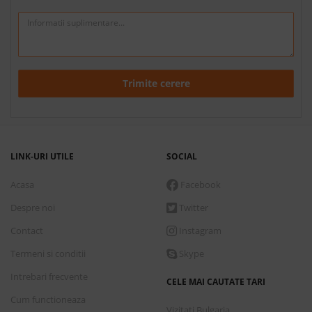
Trimite cerere
LINK-URI UTILE
SOCIAL
Acasa
Facebook
Despre noi
Twitter
Contact
Instagram
Termeni si conditii
Skype
Intrebari frecvente
CELE MAI CAUTATE TARI
Cum functioneaza
Vizitati Bulgaria