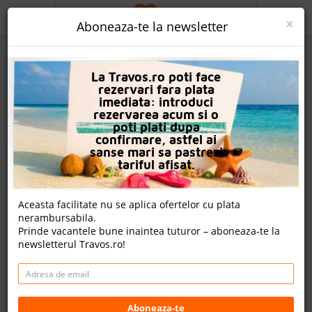
ACASA
×
Aboneaza-te la newsletter
PROMO
La Travos.ro poti face
CAUTA REZERVARE
rezervari fara plata
imediata: introduci
OFERTA PERSONALIZATA
rezervarea acum si o
poti plati dupa
DESPRE NOI
confirmare, astfel ai
sanse mari sa pastrezi
LOGIN
tariful afisat.
CAZARE
Aceasta facilitate nu se aplica ofertelor cu plata
nerambursabila.
CHARTER AVION
Prinde vacantele bune inaintea tuturor – aboneaza-te la
newsletterul Travos.ro!
CAZARE + AUTOCAR
Hotel Pension Vakantie Logies Hollywood
CONTACT
LANGUAGE
Bruges, Flanders, Belgia
Aboneaza-te