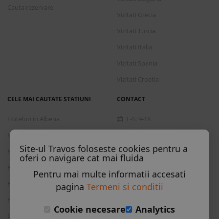
Cauta rezervare
Vizitati Grecia
Vizitati Turcia
Vizitati Italia
Vizitati Spania
Vizitati Croatia
CELE MAI CAUTATE STATIUNI
CONTACT
Hoteluri in Albena
L-S: 9-18
Hoteluri in Bansko
+40 376 444 888
Site-ul Travos foloseste cookies pentru a
Hoteluri in Nisipurile de Aur
office@travos.ro
oferi o navigare cat mai fluida
Hoteluri in Atena
Abonare newsletter
Pentru mai multe informatii accesati
Hoteluri in Antalya
pagina
Termeni si conditii
Hoteluri in Barcelona
Cookie necesare
Analytics
Destinatii in toata lumea