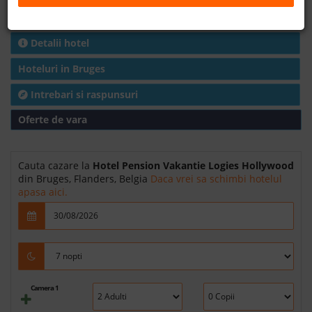
Cazare
B2B
Detalii hotel
+40 376 444 888
Hoteluri in Bruges
Intrebari si raspunsuri
LEI
EURO
Oferte de vara
Cauta cazare la
Hotel Pension Vakantie Logies Hollywood
din Bruges, Flanders, Belgia
Daca vrei sa schimbi hotelul
apasa aici.
Camera 1