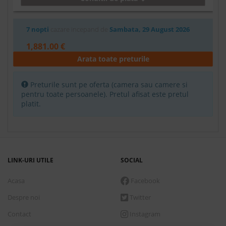
7 nopti
cazare incepand de
Sambata, 29 August 2026
1,881.00 €
Arata toate preturile
Rezerva
Family
Preturile sunt pe oferta (camera sau camere si
pentru toate persoanele). Pretul afisat este pretul
Fara masa
platit.
Conditii de plata
7 nopti
cazare incepand de
Sambata, 29 August 2026
LINK-URI UTILE
SOCIAL
2,035.00 €
Acasa
Facebook
Rezerva
Despre noi
Twitter
Family
Contact
Instagram
Mic dejun