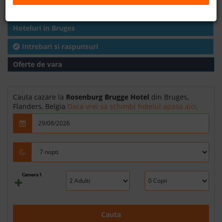
Harta
B2B
Hoteluri in Bruges
+40 376 444 888
Intrebari si raspunsuri
Oferte de vara
LEI
EURO
Cauta cazare la
Rosenburg Brugge Hotel
din Bruges,
Flanders, Belgia
Daca vrei sa schimbi hotelul apasa aici.
Camera 1
Cauta