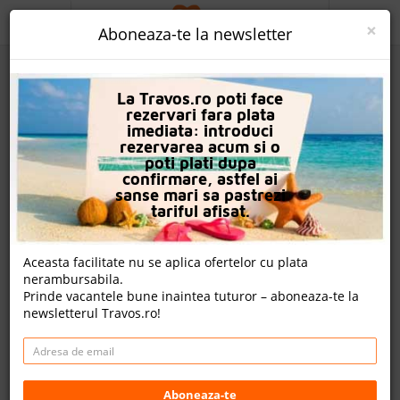
ACASA
×
Aboneaza-te la newsletter
PROMO
La Travos.ro poti face
CAUTA REZERVARE
rezervari fara plata
imediata: introduci
OFERTA PERSONALIZATA
rezervarea acum si o
poti plati dupa
DESPRE NOI
confirmare, astfel ai
sanse mari sa pastrezi
Rosenburg Brugge Hotel
LOGIN
tariful afisat.
CAZARE
Bruges, Flanders, Belgia
Aceasta facilitate nu se aplica ofertelor cu plata
nerambursabila.
CHARTER AVION
Cazare
- 1,822.00 EUR
Prinde vacantele bune inaintea tuturor – aboneaza-te la
newsletterul Travos.ro!
CAZARE + AUTOCAR
Rezerva acum
Cazare
CONTACT
Detalii hotel
LANGUAGE
Aboneaza-te