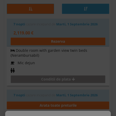
7 nopti
cazare incepand de
Marti, 1 Septembrie 2026
2,119.00 €
Rezerva
Double room with garden view twin beds
(Nerambursabil)
Mic dejun
Conditii de plata
7 nopti
cazare incepand de
Marti, 1 Septembrie 2026
2,197.00 €
Arata toate preturile
Rezerva