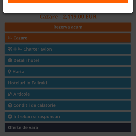
Distanta fata de plaja: 100m
B2B
Cazare
- 2,119.00 EUR
Rezerva acum
+40 376 444 888
Cazare
LEI
EURO
Charter avion
Detalii hotel
Harta
Hoteluri in Faliraki
Articole
Conditii de calatorie
Intrebari si raspunsuri
Oferte de vara