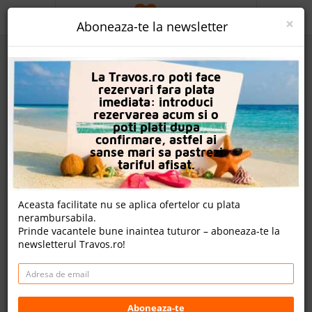
ACASA
×
Aboneaza-te la newsletter
PROMO
La Travos.ro poti face
CAUTA REZERVARE
rezervari fara plata
imediata: introduci
OFERTA PERSONALIZATA
rezervarea acum si o
poti plati dupa
DESPRE NOI
confirmare, astfel ai
sanse mari sa pastrezi
Hotel Apollo Blue
LOGIN
tariful afisat.
CAZARE
Nota
Aceasta facilitate nu se aplica ofertelor cu plata
9.4
8.8
9.0
8.9
nerambursabila.
CHARTER AVION
1071
694
461
Prinde vacantele bune inaintea tuturor – aboneaza-te la
evaluari
evaluari
evaluari
newsletterul Travos.ro!
CAZARE + AUTOCAR
nota Travos: 9.0
CONTACT
Faliraki, Insula Rodos, Grecia
LANGUAGE
Main Street, Faliraki, 85105, Greece
Aboneaza-te