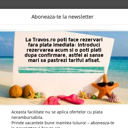
NALIZATA
DESTINATII
LOGIN
EURO
LANGUAGE
B2B
Aboneaza-te la newsletter
Hoteluri in Gstaad
Hotel Chalet Aebnetbode
La Travos.ro poti face rezervari
fara plata imediata: introduci
rezervarea acum si o poti plati
dupa confirmare, astfel ai sanse
mari sa pastrezi tariful afisat.
Aceasta facilitate nu se aplica ofertelor cu plata
nerambursabila.
Prinde vacantele bune inaintea tuturor – aboneaza-te