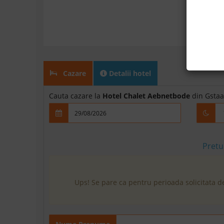
Cazare
Detalii hotel
Cauta cazare la
Hotel Chalet Aebnetbode
din Gstaa
Pretu
Ups! Se pare ca pentru perioada solicitata d