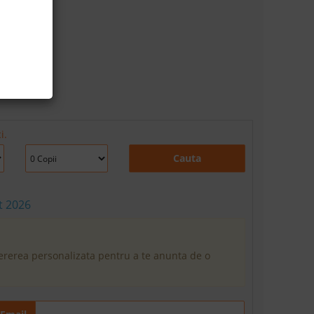
i.
Cauta
t 2026
cererea personalizata pentru a te anunta de o