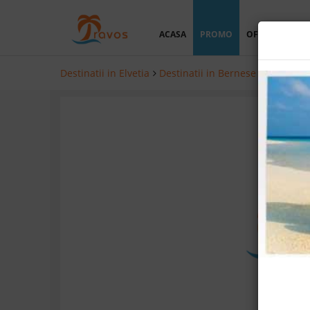
ACASA
PROMO
OFERTA PERSO
Destinatii in Elvetia
Destinatii in Bernese Oberland