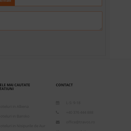
Email
ELE MAI CAUTATE
CONTACT
TATIUNI
L-S: 9-18
oteluri in Albena
+40 376 444 888
oteluri in Bansko
office@travos.ro
oteluri in Nisipurile de Aur