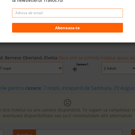
la newsletterul Travos.ro!
Aboneaza-te
d, Bernese Oberland, Elvetia
Daca vrei sa schimbi hotelul apasa aic
Camera 1
rile pentru
cazare:
7 nopti, incepand de Sambata, 29 Augus
e tine hotelul nu are camere disponibile. Te rugam sa completezi 
eventuala disponibilitate sau sa-ti recomandam alte alternative!