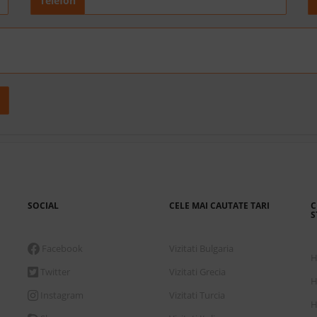
Telefon
SOCIAL
CELE MAI CAUTATE TARI
C
S
Facebook
Vizitati Bulgaria
H
Twitter
Vizitati Grecia
H
Instagram
Vizitati Turcia
H