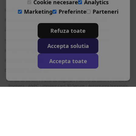
Cookie necesare
Analytics
Hoteluri in Albena
L-S: 9-18
Marketing
Preferinte
Parteneri
Hoteluri in Bansko
+40 376 444 888
Refuza toate
Hoteluri in Nisipurile de Aur
office@travos.ro
Hoteluri in Atena
Abonare newsletter
Accepta solutia
Hoteluri in Antalya
Accepta toate
Hoteluri in Barcelona
Destinatii in toata lumea
Licenta de turism
Polita de asigurare
Brevet de turism
Politia de
|
|
|
frontiera
ANPC
Inrolare card 3D Secure
Autoritatea Nationala
|
|
|
pentru turism
Drepturi principale in temeiul Ordonantei Guvernului nr. 2/2018
privind pachetele de servicii de calatorie si serviciile de calatorie
asociate
Sunair Consulting Srl este operator de date cu caracter personal
inregistrata la ANSPDCP cu nr. 22412.