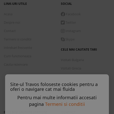
LINK-URI UTILE
SOCIAL
Acasa
Facebook
Despre noi
Twitter
Contact
Instagram
Termeni si conditii
Skype
Intrebari frecvente
CELE MAI CAUTATE TARI
Cum functioneaza
Vizitati Bulgaria
Cauta rezervare
Vizitati Grecia
Vizitati Turcia
Site-ul Travos foloseste cookies pentru a
Vizitati Italia
oferi o navigare cat mai fluida
Vizitati Spania
Pentru mai multe informatii accesati
Vizitati Croatia
pagina
Termeni si conditii
CELE MAI CAUTATE STATIUNI
CONTACT