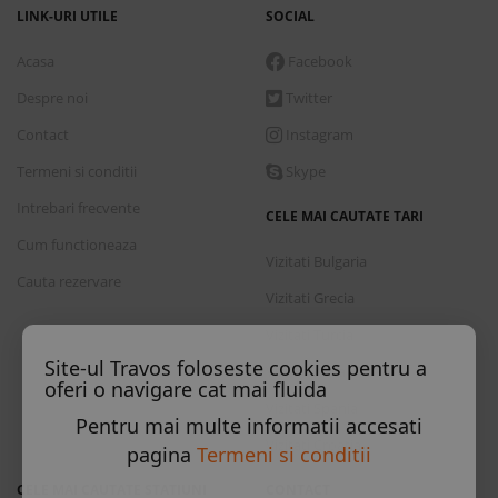
LINK-URI UTILE
SOCIAL
Acasa
Facebook
Despre noi
Twitter
Contact
Instagram
Termeni si conditii
Skype
Intrebari frecvente
CELE MAI CAUTATE TARI
Cum functioneaza
Vizitati Bulgaria
Cauta rezervare
Vizitati Grecia
Vizitati Turcia
Site-ul Travos foloseste cookies pentru a
Vizitati Italia
oferi o navigare cat mai fluida
Vizitati Spania
Pentru mai multe informatii accesati
Vizitati Croatia
pagina
Termeni si conditii
CELE MAI CAUTATE STATIUNI
CONTACT