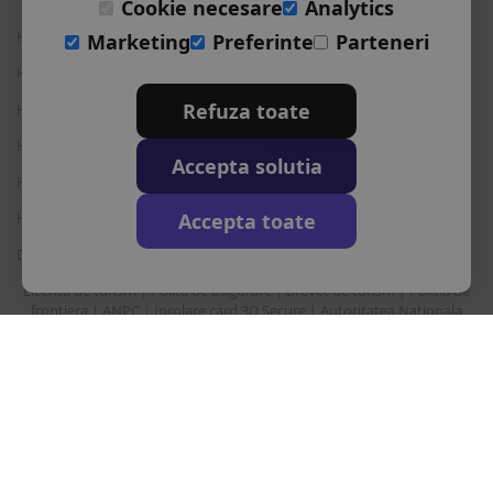
Cookie necesare
Analytics
Hoteluri in Albena
L-S: 9-18
Marketing
Preferinte
Parteneri
Hoteluri in Bansko
+40 376 444 888
Refuza toate
Hoteluri in Nisipurile de Aur
office@travos.ro
Hoteluri in Atena
Abonare newsletter
Accepta solutia
Hoteluri in Antalya
Accepta toate
Hoteluri in Barcelona
Destinatii in toata lumea
Licenta de turism
Polita de asigurare
Brevet de turism
Politia de
|
|
|
frontiera
ANPC
Inrolare card 3D Secure
Autoritatea Nationala
|
|
|
pentru turism
Drepturi principale in temeiul Ordonantei Guvernului nr. 2/2018
privind pachetele de servicii de calatorie si serviciile de calatorie
asociate
Sunair Consulting Srl este operator de date cu caracter personal
inregistrata la ANSPDCP cu nr. 22412.