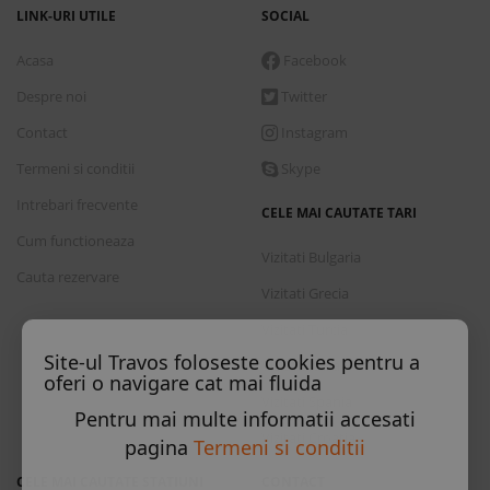
LINK-URI UTILE
SOCIAL
Acasa
Facebook
Despre noi
Twitter
Contact
Instagram
Termeni si conditii
Skype
Intrebari frecvente
CELE MAI CAUTATE TARI
Cum functioneaza
Vizitati Bulgaria
Cauta rezervare
Vizitati Grecia
Vizitati Turcia
Site-ul Travos foloseste cookies pentru a
Vizitati Italia
oferi o navigare cat mai fluida
Vizitati Spania
Pentru mai multe informatii accesati
Vizitati Croatia
pagina
Termeni si conditii
CELE MAI CAUTATE STATIUNI
CONTACT