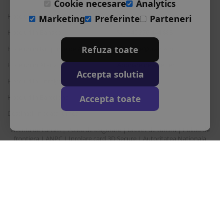
Cookie necesare
Analytics
Hoteluri in Albena
L-S: 9-18
Marketing
Preferinte
Parteneri
Hoteluri in Bansko
+40 376 444 888
Refuza toate
Hoteluri in Nisipurile de Aur
office@travos.ro
Hoteluri in Atena
Abonare newsletter
Accepta solutia
Hoteluri in Antalya
Accepta toate
Hoteluri in Barcelona
Destinatii in toata lumea
Licenta de turism
Polita de asigurare
Brevet de turism
Politia de
|
|
|
frontiera
ANPC
Inrolare card 3D Secure
Autoritatea Nationala
|
|
|
pentru turism
Drepturi principale in temeiul Ordonantei Guvernului nr. 2/2018
privind pachetele de servicii de calatorie si serviciile de calatorie
asociate
Sunair Consulting Srl este operator de date cu caracter personal
inregistrata la ANSPDCP cu nr. 22412.