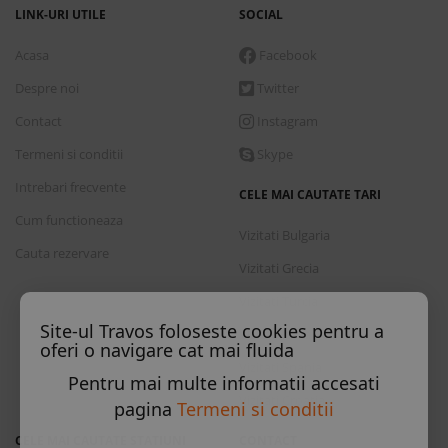
LINK-URI UTILE
SOCIAL
Acasa
Facebook
Despre noi
Twitter
Contact
Instagram
Termeni si conditii
Skype
Intrebari frecvente
CELE MAI CAUTATE TARI
Cum functioneaza
Vizitati Bulgaria
Cauta rezervare
Vizitati Grecia
Vizitati Turcia
Site-ul Travos foloseste cookies pentru a
Vizitati Italia
oferi o navigare cat mai fluida
Vizitati Spania
Pentru mai multe informatii accesati
Vizitati Croatia
pagina
Termeni si conditii
CELE MAI CAUTATE STATIUNI
CONTACT