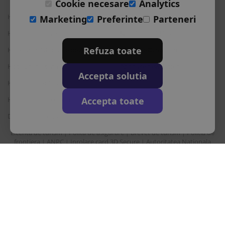
Cookie necesare
Analytics
Hoteluri in Albena
L-S: 9-18
Marketing
Preferinte
Parteneri
Hoteluri in Bansko
+40 376 444 888
Refuza toate
Hoteluri in Nisipurile de Aur
office@travos.ro
Hoteluri in Atena
Abonare newsletter
Accepta solutia
Hoteluri in Antalya
Accepta toate
Hoteluri in Barcelona
Destinatii in toata lumea
Licenta de turism
Polita de asigurare
Brevet de turism
Politia de
|
|
|
frontiera
ANPC
Inrolare card 3D Secure
Autoritatea Nationala
|
|
|
pentru turism
Drepturi principale in temeiul Ordonantei Guvernului nr. 2/2018
privind pachetele de servicii de calatorie si serviciile de calatorie
asociate
Sunair Consulting Srl este operator de date cu caracter personal
inregistrata la ANSPDCP cu nr. 22412.