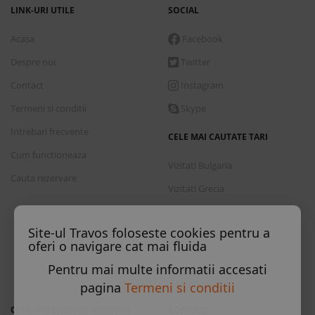
LINK-URI UTILE
SOCIAL
Acasa
Facebook
Despre noi
Twitter
Contact
Instagram
Termeni si conditii
Skype
Intrebari frecvente
CELE MAI CAUTATE TARI
Cum functioneaza
Vizitati Bulgaria
Cauta rezervare
Vizitati Grecia
Vizitati Turcia
Site-ul Travos foloseste cookies pentru a
Vizitati Italia
oferi o navigare cat mai fluida
Vizitati Spania
Pentru mai multe informatii accesati
Vizitati Croatia
pagina
Termeni si conditii
CELE MAI CAUTATE STATIUNI
CONTACT