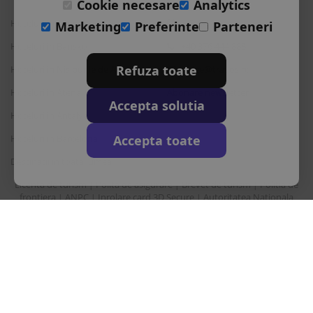
Cookie necesare
Analytics
Hoteluri in Albena
L-S: 9-18
Marketing
Preferinte
Parteneri
Hoteluri in Bansko
+40 376 444 888
Refuza toate
Hoteluri in Nisipurile de Aur
office@travos.ro
Hoteluri in Atena
Abonare newsletter
Accepta solutia
Hoteluri in Antalya
Accepta toate
Hoteluri in Barcelona
Destinatii in toata lumea
Licenta de turism
Polita de asigurare
Brevet de turism
Politia de
|
|
|
frontiera
ANPC
Inrolare card 3D Secure
Autoritatea Nationala
|
|
|
pentru turism
Drepturi principale in temeiul Ordonantei Guvernului nr. 2/2018
privind pachetele de servicii de calatorie si serviciile de calatorie
asociate
Sunair Consulting Srl este operator de date cu caracter personal
inregistrata la ANSPDCP cu nr. 22412.