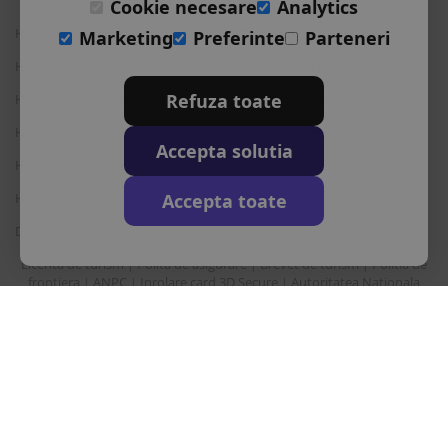
Cookie necesare
Analytics
Hoteluri in Albena
L-S: 9-18
Marketing
Preferinte
Parteneri
Hoteluri in Bansko
+40 376 444 888
Refuza toate
Hoteluri in Nisipurile de Aur
office@travos.ro
Hoteluri in Atena
Abonare newsletter
Accepta solutia
Hoteluri in Antalya
Accepta toate
Hoteluri in Barcelona
Destinatii in toata lumea
Licenta de turism
Polita de asigurare
Brevet de turism
Politia de
|
|
|
frontiera
ANPC
Inrolare card 3D Secure
Autoritatea Nationala
|
|
|
pentru turism
Drepturi principale in temeiul Ordonantei Guvernului nr. 2/2018
privind pachetele de servicii de calatorie si serviciile de calatorie
asociate
Sunair Consulting Srl este operator de date cu caracter personal
inregistrata la ANSPDCP cu nr. 22412.