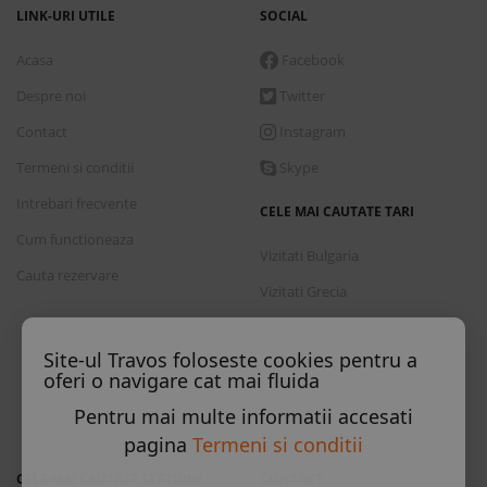
LINK-URI UTILE
SOCIAL
Acasa
Facebook
Despre noi
Twitter
Contact
Instagram
Termeni si conditii
Skype
Intrebari frecvente
CELE MAI CAUTATE TARI
Cum functioneaza
Vizitati Bulgaria
Cauta rezervare
Vizitati Grecia
Vizitati Turcia
Site-ul Travos foloseste cookies pentru a
Vizitati Italia
oferi o navigare cat mai fluida
Vizitati Spania
Pentru mai multe informatii accesati
Vizitati Croatia
pagina
Termeni si conditii
CELE MAI CAUTATE STATIUNI
CONTACT