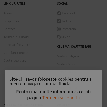
LINK-URI UTILE
SOCIAL
Acasa
Facebook
Despre noi
Twitter
Contact
Instagram
Termeni si conditii
Skype
Intrebari frecvente
CELE MAI CAUTATE TARI
Cum functioneaza
Vizitati Bulgaria
Cauta rezervare
Vizitati Grecia
Vizitati Turcia
Site-ul Travos foloseste cookies pentru a
Vizitati Italia
oferi o navigare cat mai fluida
Vizitati Spania
Pentru mai multe informatii accesati
Vizitati Croatia
pagina
Termeni si conditii
CELE MAI CAUTATE STATIUNI
CONTACT