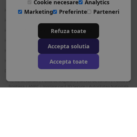
Cookie necesare
Analytics
Hoteluri in Albena
L-S: 9-18
Marketing
Preferinte
Parteneri
Hoteluri in Bansko
+40 376 444 888
Refuza toate
Hoteluri in Nisipurile de Aur
office@travos.ro
Hoteluri in Atena
Abonare newsletter
Accepta solutia
Hoteluri in Antalya
Accepta toate
Hoteluri in Barcelona
Destinatii in toata lumea
Licenta de turism
Polita de asigurare
Brevet de turism
Politia de
|
|
|
frontiera
ANPC
Inrolare card 3D Secure
Autoritatea Nationala
|
|
|
pentru turism
Drepturi principale in temeiul Ordonantei Guvernului nr. 2/2018
privind pachetele de servicii de calatorie si serviciile de calatorie
asociate
Sunair Consulting Srl este operator de date cu caracter personal
inregistrata la ANSPDCP cu nr. 22412.