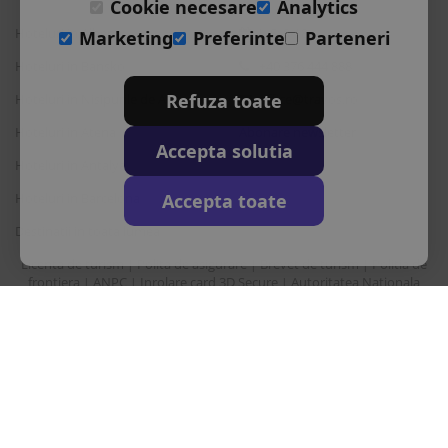
Cookie necesare
Analytics
Hoteluri in Albena
L-S: 9-18
Marketing
Preferinte
Parteneri
Hoteluri in Bansko
+40 376 444 888
Refuza toate
Hoteluri in Nisipurile de Aur
office@travos.ro
Hoteluri in Atena
Abonare newsletter
Accepta solutia
Hoteluri in Antalya
Accepta toate
Hoteluri in Barcelona
Destinatii in toata lumea
Licenta de turism
Polita de asigurare
Brevet de turism
Politia de
|
|
|
frontiera
ANPC
Inrolare card 3D Secure
Autoritatea Nationala
|
|
|
pentru turism
Drepturi principale in temeiul Ordonantei Guvernului nr. 2/2018
privind pachetele de servicii de calatorie si serviciile de calatorie
asociate
Sunair Consulting Srl este operator de date cu caracter personal
inregistrata la ANSPDCP cu nr. 22412.