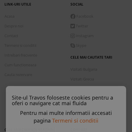
LINK-URI UTILE
SOCIAL
Acasa
Facebook
Despre noi
Twitter
Contact
Instagram
Termeni si conditii
Skype
Intrebari frecvente
CELE MAI CAUTATE TARI
Cum functioneaza
Vizitati Bulgaria
Cauta rezervare
Vizitati Grecia
Vizitati Turcia
Site-ul Travos foloseste cookies pentru a
Vizitati Italia
oferi o navigare cat mai fluida
Vizitati Spania
Pentru mai multe informatii accesati
Vizitati Croatia
pagina
Termeni si conditii
CELE MAI CAUTATE STATIUNI
CONTACT