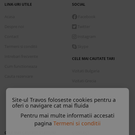
LINK-URI UTILE
SOCIAL
Acasa
Facebook
Despre noi
Twitter
Contact
Instagram
Termeni si conditii
Skype
Intrebari frecvente
CELE MAI CAUTATE TARI
Cum functioneaza
Vizitati Bulgaria
Cauta rezervare
Vizitati Grecia
Vizitati Turcia
Site-ul Travos foloseste cookies pentru a
Vizitati Italia
oferi o navigare cat mai fluida
Vizitati Spania
Pentru mai multe informatii accesati
Vizitati Croatia
pagina
Termeni si conditii
CELE MAI CAUTATE STATIUNI
CONTACT