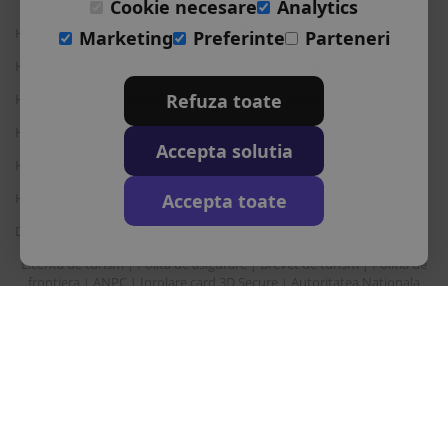
Cookie necesare
Analytics
Hoteluri in Albena
L-S: 9-18
Marketing
Preferinte
Parteneri
Hoteluri in Bansko
+40 376 444 888
Refuza toate
Hoteluri in Nisipurile de Aur
office@travos.ro
Hoteluri in Atena
Abonare newsletter
Accepta solutia
Hoteluri in Antalya
Accepta toate
Hoteluri in Barcelona
Destinatii in toata lumea
Licenta de turism
Polita de asigurare
Brevet de turism
Politia de
|
|
|
frontiera
ANPC
Inrolare card 3D Secure
Autoritatea Nationala
|
|
|
pentru turism
Drepturi principale in temeiul Ordonantei Guvernului nr. 2/2018
privind pachetele de servicii de calatorie si serviciile de calatorie
asociate
Sunair Consulting Srl este operator de date cu caracter personal
inregistrata la ANSPDCP cu nr. 22412.