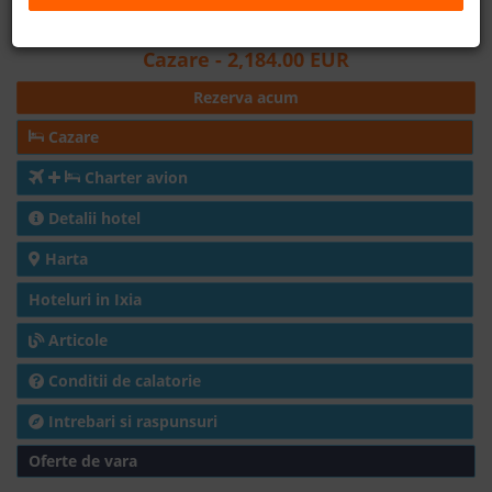
Distanta fata de plaja: 120m
B2B
Cazare
- 2,184.00 EUR
Rezerva acum
+40 376 444 888
Cazare
LEI
EURO
Charter avion
Detalii hotel
Harta
Hoteluri in Ixia
Articole
Conditii de calatorie
Intrebari si raspunsuri
Oferte de vara