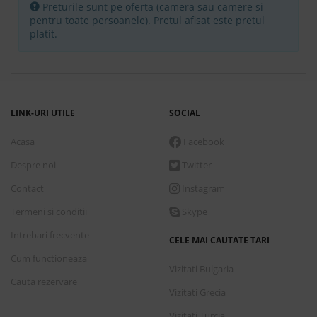
Duplex suite forest view
Preturile sunt pe oferta (camera sau camere si
pentru toate persoanele). Pretul afisat este pretul
Mic dejun
platit.
Conditii de plata
7 nopti
cazare incepand de
Marti, 1 Septembrie 2026
LINK-URI UTILE
SOCIAL
2,559.00 €
Acasa
Facebook
Rezerva
Despre noi
Twitter
Camera Deluxe cu vedere la mare
Contact
Instagram
Demipensiune
Termeni si conditii
Skype
Intrebari frecvente
CELE MAI CAUTATE TARI
Conditii de plata
Cum functioneaza
Vizitati Bulgaria
Cauta rezervare
7 nopti
cazare incepand de
Marti, 1 Septembrie 2026
Vizitati Grecia
2,809.00 €
Vizitati Turcia