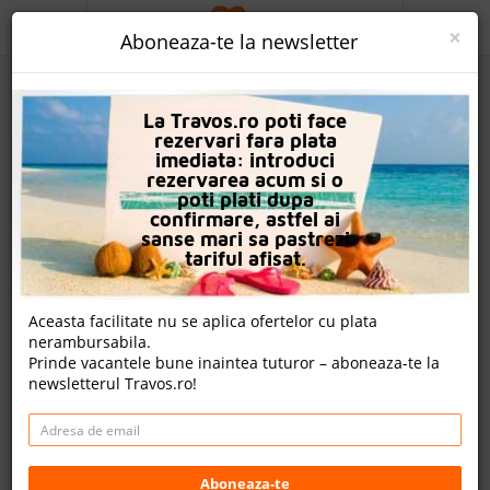
ACASA
×
Aboneaza-te la newsletter
PROMO
La Travos.ro poti face
CAUTA REZERVARE
rezervari fara plata
imediata: introduci
OFERTA PERSONALIZATA
rezervarea acum si o
poti plati dupa
DESPRE NOI
confirmare, astfel ai
sanse mari sa pastrezi
Amus Hotel & Spa
LOGIN
tariful afisat.
CAZARE
Nota
Aceasta facilitate nu se aplica ofertelor cu plata
9.0
8.6
9.0
9.0
nerambursabila.
CHARTER AVION
1747
1026
3881
Prinde vacantele bune inaintea tuturor – aboneaza-te la
evaluari
evaluari
evaluari
newsletterul Travos.ro!
CAZARE + AUTOCAR
nota Travos: 8.8
CONTACT
Ixia, Insula Rodos, Grecia
LANGUAGE
Ixia, Ixia, 85101, Grecia
Aboneaza-te