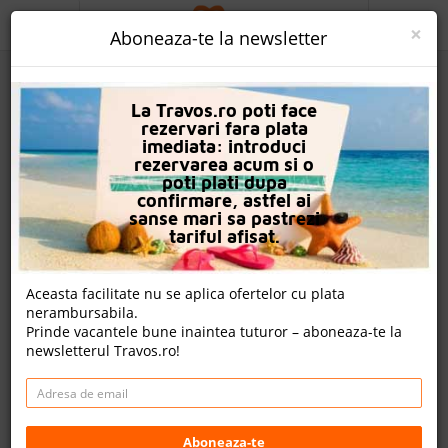
ACASA
×
Aboneaza-te la newsletter
PROMO
La Travos.ro poti face
CAUTA REZERVARE
rezervari fara plata
imediata: introduci
OFERTA PERSONALIZATA
rezervarea acum si o
poti plati dupa
DESPRE NOI
confirmare, astfel ai
sanse mari sa pastrezi
Aquis Marine Resort - Kos
LOGIN
tariful afisat.
CAZARE
Aceasta facilitate nu se aplica ofertelor cu plata
nota Travos: 8.2
nerambursabila.
CHARTER AVION
Prinde vacantele bune inaintea tuturor – aboneaza-te la
Kos Town, Insula Kos, Grecia
newsletterul Travos.ro!
CAZARE + AUTOCAR
MUNICIPIUL TSAMOURLOU Kos, KOS, GR
CONTACT
Cazare
Charter avion
LANGUAGE
Aboneaza-te