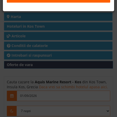
Detalii hotel
B2B
Harta
+40 376 444 888
Hoteluri in Kos Town
Articole
LEI
EURO
Conditii de calatorie
Intrebari si raspunsuri
Oferte de vara
Cauta cazare la
Aquis Marine Resort - Kos
din Kos Town,
Insula Kos, Grecia
Daca vrei sa schimbi hotelul apasa aici.