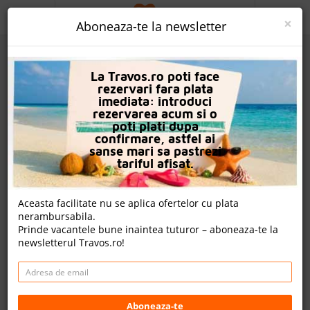
ACASA
×
Aboneaza-te la newsletter
PROMO
La Travos.ro poti face
CAUTA REZERVARE
rezervari fara plata
imediata: introduci
OFERTA PERSONALIZATA
rezervarea acum si o
poti plati dupa
DESPRE NOI
confirmare, astfel ai
sanse mari sa pastrezi
Phillipos Studios
LOGIN
tariful afisat.
CAZARE
Nota
Aceasta facilitate nu se aplica ofertelor cu plata
0.0
9.7
0.0
9.6
nerambursabila.
CHARTER AVION
nu
158
nu
Prinde vacantele bune inaintea tuturor – aboneaza-te la
avem
evaluari
avem
newsletterul Travos.ro!
evaluari
evaluari
CAZARE + AUTOCAR
nota Travos: 9.6
CONTACT
Nydri, Insula Lefkada, Grecia
LANGUAGE
Aboneaza-te