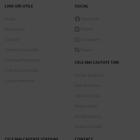
LINK-URI UTILE
SOCIAL
Acasa
Facebook
Despre noi
Twitter
Contact
Instagram
Termeni si conditii
Skype
Intrebari frecvente
CELE MAI CAUTATE TARI
Cum functioneaza
Vizitati Bulgaria
Cauta rezervare
Vizitati Grecia
Vizitati Turcia
Vizitati Italia
Vizitati Spania
Vizitati Croatia
CELE MAI CAUTATE STATIUNI
CONTACT