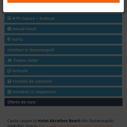
Charter avion
B2B
Cazare + Autocar
+40 376 444 888
Detalii hotel
Harta
LEI
EURO
Hoteluri in Ouranoupoli
Traseu rutier
Articole
Conditii de calatorie
Intrebari si raspunsuri
Oferte de vara
Cauta cazare la
Hotel Akrathos Beach
din Ouranoupoli,
Halkidiki, Grecia
Daca vrei sa schimbi hotelul apasa aici.