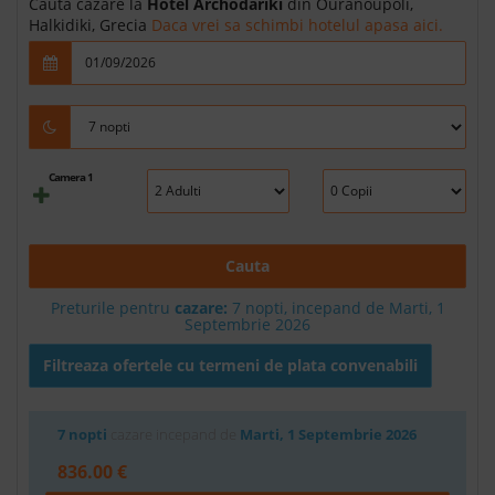
Cauta cazare la
Hotel Archodariki
din Ouranoupoli,
Halkidiki, Grecia
Daca vrei sa schimbi hotelul apasa aici.
Camera 1
Cauta
Preturile pentru
cazare:
7 nopti, incepand de Marti, 1
Septembrie 2026
Filtreaza ofertele cu termeni de plata convenabili
7 nopti
cazare incepand de
Marti, 1 Septembrie 2026
836.00 €