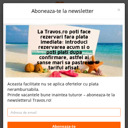
ACASA
×
Aboneaza-te la newsletter
PROMO
La Travos.ro poti face
CAUTA REZERVARE
rezervari fara plata
imediata: introduci
OFERTA PERSONALIZATA
rezervarea acum si o
poti plati dupa
DESPRE NOI
confirmare, astfel ai
sanse mari sa pastrezi
Hotel Archodariki
LOGIN
tariful afisat.
CAZARE
Aceasta facilitate nu se aplica ofertelor cu plata
nota Travos: 9.5
nerambursabila.
CHARTER AVION
Prinde vacantele bune inaintea tuturor – aboneaza-te la
Ouranoupoli, Halkidiki, Grecia
newsletterul Travos.ro!
CAZARE + AUTOCAR
Distanta fata de plaja: 140m
Cazare
- 836.00 EUR
CONTACT
Rezerva acum
LANGUAGE
Aboneaza-te