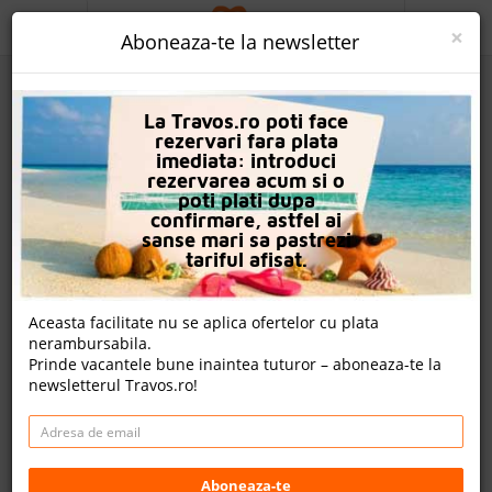
ACASA
×
Aboneaza-te la newsletter
PROMO
La Travos.ro poti face
CAUTA REZERVARE
rezervari fara plata
imediata: introduci
OFERTA PERSONALIZATA
rezervarea acum si o
poti plati dupa
DESPRE NOI
confirmare, astfel ai
sanse mari sa pastrezi
LOGIN
tariful afisat.
Marine Aquapark Resort
CAZARE
Aceasta facilitate nu se aplica ofertelor cu plata
nerambursabila.
CHARTER AVION
Tigaki, Insula Kos, Grecia
Prinde vacantele bune inaintea tuturor – aboneaza-te la
newsletterul Travos.ro!
CAZARE + AUTOCAR
Cazare
Charter avion
CONTACT
Detalii hotel
LANGUAGE
Aboneaza-te