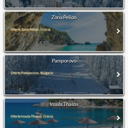
Zona Pelion
Oferte Zona Pelion, Grecia
Pamporovo
Oferte Pamporovo, Bulgaria
Insula Thasos
Oferte Insula Thasos, Grecia