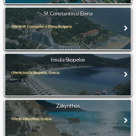
Sf. Constantin si Elena
Oferte Sf. Constantin si Elena, Bulgaria
Insula Skopelos
Oferte Insula Skopelos, Grecia
Zakynthos
Oferte Zakynthos, Grecia