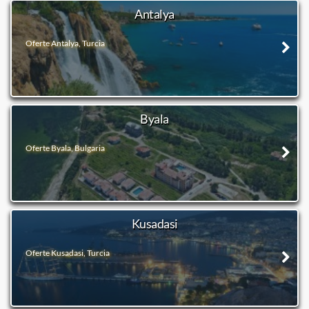
Antalya
Oferte Antalya, Turcia
Byala
Oferte Byala, Bulgaria
Kusadasi
Oferte Kusadasi, Turcia