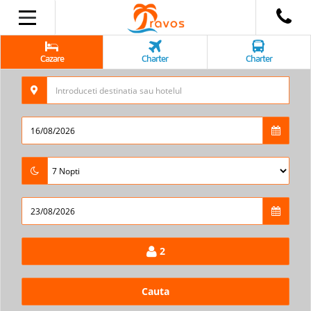
ACASA
PROMO
Cazare
Charter
Charter
CAUTA REZERVARE
OFERTA PERSONALIZATA
DESPRE NOI
LOGIN
CAZARE
CHARTER AVION
CAZARE + AUTOCAR
2
CONTACT
Cauta
LANGUAGE