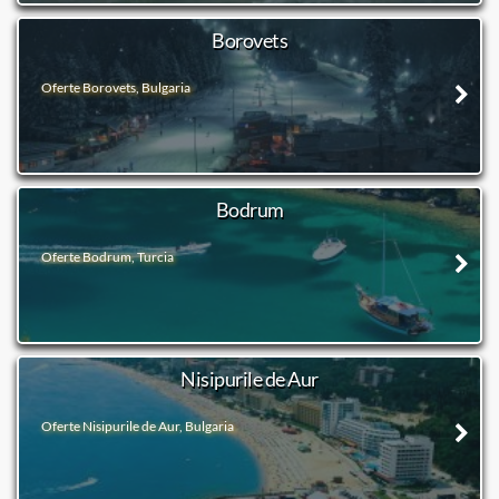
Borovets
Oferte Borovets, Bulgaria
Bodrum
Oferte Bodrum, Turcia
Nisipurile de Aur
Oferte Nisipurile de Aur, Bulgaria