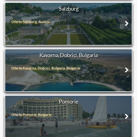
Salzburg
Oferte Salzburg, Austria
Kavarna, Dobrici, Bulgaria
Oferte Kavarna, Dobrici, Bulgaria, Bulgaria
Pomorie
Oferte Pomorie, Bulgaria